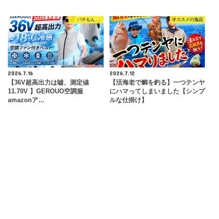
パチもん
オススメの逸品
2026.7.16
2026.7.12
【36V超高出力は嘘、測定値
【活海老で鯛を釣る】一つテンヤ
11.70V 】GEROUO空調服
にハマってしまいました【シンプ
amazonア…
ルな仕掛け】