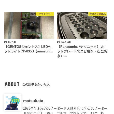
アウトドア
オススメの逸品
2019.7.10
2023.3.30
【GENTOSジェントス】LEDヘ
【Panasonicパナソニック】 ホ
ッドライトCP-095D【amazon…
ットプレートでエビ焼き（たこ焼
き）…
ABOUT
この記事をかいた人
matsukata
1975年生まれのスノーボード大好きおじさん スノーボー
ド歴25年以上、釣り、ゴルフ、アウトドア、D.I.Y、料