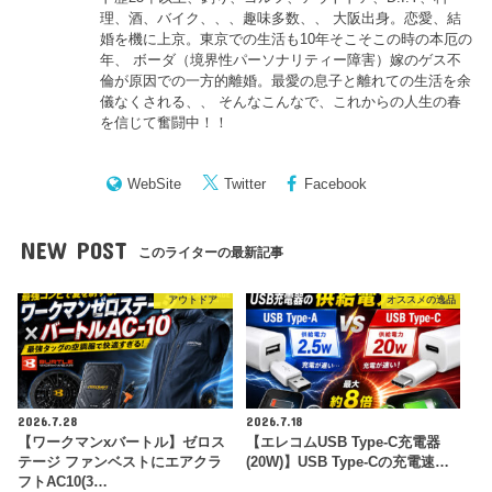
理、酒、バイク、、、趣味多数、、 大阪出身。恋愛、結
婚を機に上京。東京での生活も10年そこそこの時の本厄の
年、 ボーダ（境界性パーソナリティー障害）嫁のゲス不
倫が原因での一方的離婚。最愛の息子と離れての生活を余
儀なくされる、、 そんなこんなで、これからの人生の春
を信じて奮闘中！！
WebSite
Twitter
Facebook
NEW POST
このライターの最新記事
アウトドア
オススメの逸品
2026.7.28
2026.7.18
【ワークマンxバートル】ゼロス
【エレコムUSB Type-C充電器
テージ ファンベストにエアクラ
(20W)】USB Type-Cの充電速…
フトAC10(3…