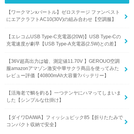
【ワークマンxバートル】ゼロステージ ファンベスト
にエアクラフトAC10(30V)の組み合わせ【空調服】
【エレコムUSB Type-C充電器(20W)】USB Type-Cの
充電速度が劇早【USB Type-A充電器(2.5W)との差】
【36V超高出力は嘘、測定値11.70V 】GEROUO空調
服amazonアマゾン激安中華サクラ商品を使ってみた
レビュー評価【40800mAh大容量?バッテリー】
【活海老で鯛を釣る】一つテンヤにハマってしまいま
した【シンプルな仕掛け】
【ダイワDAIWA】フィッシュピック85【折りたたみで
コンパクト収納で安全】