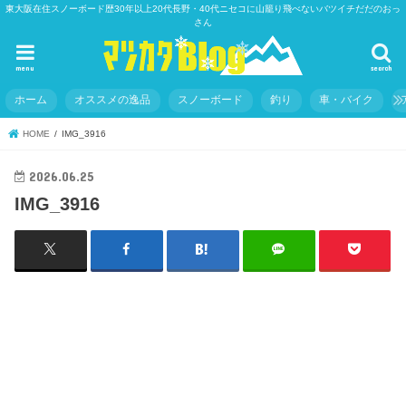
東大阪在住スノーボード歴30年以上20代長野・40代ニセコに山籠り飛べないバツイチだだのおっ
さん
menu
search
ホーム
オススメの逸品
スノーボード
釣り
車・バイク
HOME
IMG_3916
2026.06.25
IMG_3916