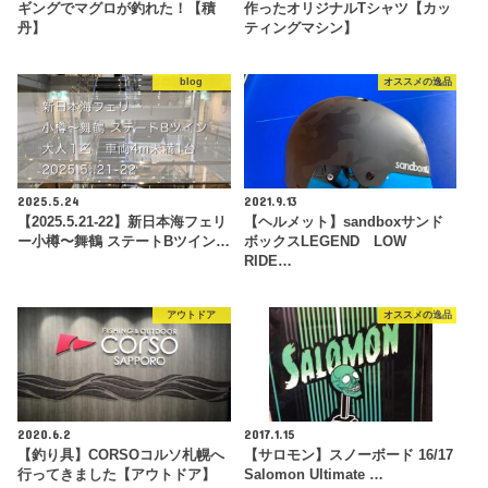
ギングでマグロが釣れた！【積
作ったオリジナルTシャツ【カッ
丹】
ティングマシン】
blog
オススメの逸品
2025.5.24
2021.9.13
【2025.5.21-22】新日本海フェリ
【ヘルメット】sandboxサンド
ー小樽〜舞鶴 ステートBツイン…
ボックスLEGEND LOW
RIDE…
アウトドア
オススメの逸品
2020.6.2
2017.1.15
【釣り具】CORSOコルソ札幌へ
【サロモン】スノーボード 16/17
行ってきました【アウトドア】
Salomon Ultimate …