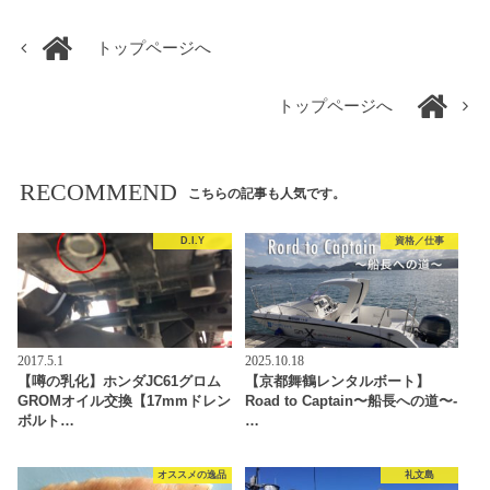
トップページへ
トップページへ
RECOMMEND
こちらの記事も人気です。
D.I.Y
資格／仕事
2017.5.1
2025.10.18
【噂の乳化】ホンダJC61グロム
【京都舞鶴レンタルボート】
GROMオイル交換【17mmドレン
Road to Captain〜船長への道〜-
ボルト…
…
オススメの逸品
礼文島