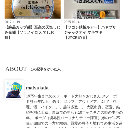
2017.11.19
2025.10.14
【絶品カップ麺】至高の天塩しじ
【サゴシ鉄板ルアー】ハヤブサ
み光麺【ソラノイロ X てしお
ジャックアイ マキマキ
町】
【JYCKEYE】
ABOUT
この記事をかいた人
matsukata
1975年生まれのスノーボード大好きおじさん スノーボー
ド歴25年以上、釣り、ゴルフ、アウトドア、D.I.Y、料
理、酒、バイク、、、趣味多数、、 大阪出身。恋愛、結
婚を機に上京。東京での生活も10年そこそこの時の本厄の
年、 ボーダ（境界性パーソナリティー障害）嫁のゲス不
倫が原因での一方的離婚。最愛の息子と離れての生活を余