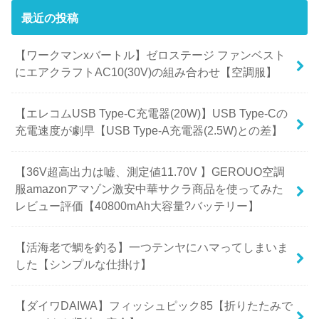
最近の投稿
【ワークマンxバートル】ゼロステージ ファンベスト
にエアクラフトAC10(30V)の組み合わせ【空調服】
【エレコムUSB Type-C充電器(20W)】USB Type-Cの
充電速度が劇早【USB Type-A充電器(2.5W)との差】
【36V超高出力は嘘、測定値11.70V 】GEROUO空調
服amazonアマゾン激安中華サクラ商品を使ってみた
レビュー評価【40800mAh大容量?バッテリー】
【活海老で鯛を釣る】一つテンヤにハマってしまいま
した【シンプルな仕掛け】
【ダイワDAIWA】フィッシュピック85【折りたたみで