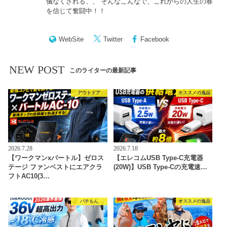
儀なくされる、、 そんなこんなで、これからの人生の春
を信じて奮闘中！！
WebSite
Twitter
Facebook
NEW POST
このライターの最新記事
アウトドア
オススメの逸品
2026.7.28
2026.7.18
【ワークマンxバートル】ゼロス
【エレコムUSB Type-C充電器
テージ ファンベストにエアクラ
(20W)】USB Type-Cの充電速…
フトAC10(3…
パチもん
オススメの逸品