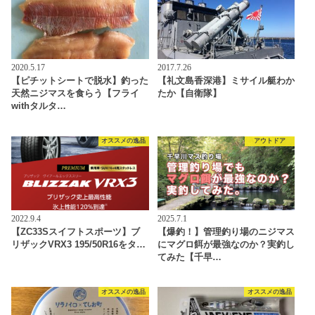
2020.5.17
2017.7.26
【ピチットシートで脱水】釣った
【礼文島香深港】ミサイル艇わか
天然ニジマスを食らう【フライ
たか【自衛隊】
withタルタ…
オススメの逸品
アウトドア
2022.9.4
2025.7.1
【ZC33Sスイフトスポーツ】ブ
【爆釣！】管理釣り場のニジマス
リザックVRX3 195/50R16をタ…
にマグロ餌が最強なのか？実釣し
てみた【千早…
オススメの逸品
オススメの逸品