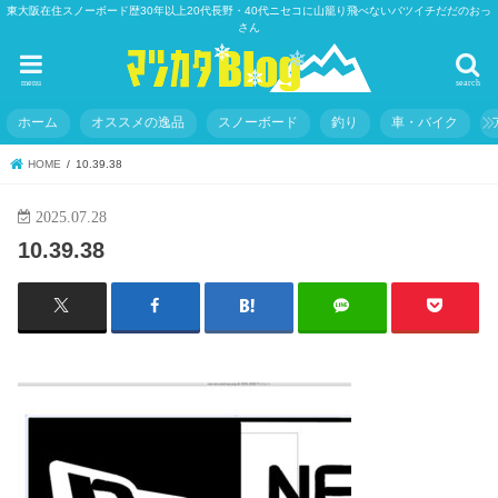
東大阪在住スノーボード歴30年以上20代長野・40代ニセコに山籠り飛べないバツイチだだのおっ
さん
menu
search
ホーム
オススメの逸品
スノーボード
釣り
車・バイク
HOME
10.39.38
2025.07.28
10.39.38