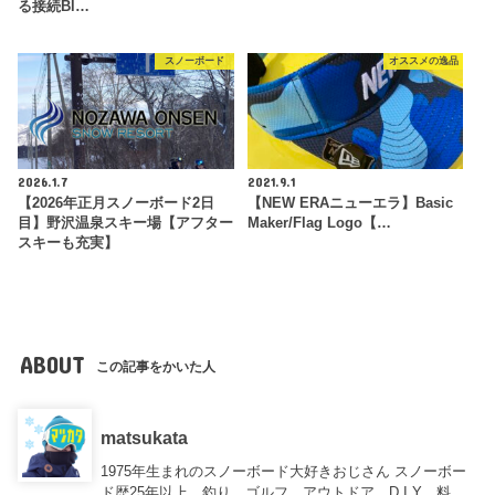
る接続Bl…
スノーボード
オススメの逸品
2026.1.7
2021.9.1
【2026年正月スノーボード2日
【NEW ERAニューエラ】Basic
目】野沢温泉スキー場【アフター
Maker/Flag Logo【…
スキーも充実】
ABOUT
この記事をかいた人
matsukata
1975年生まれのスノーボード大好きおじさん スノーボー
ド歴25年以上、釣り、ゴルフ、アウトドア、D.I.Y、料