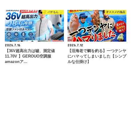
パチもん
オススメの逸品
2026.7.16
2026.7.12
【36V超高出力は嘘、測定値
【活海老で鯛を釣る】一つテンヤ
11.70V 】GEROUO空調服
にハマってしまいました【シンプ
amazonア…
ルな仕掛け】