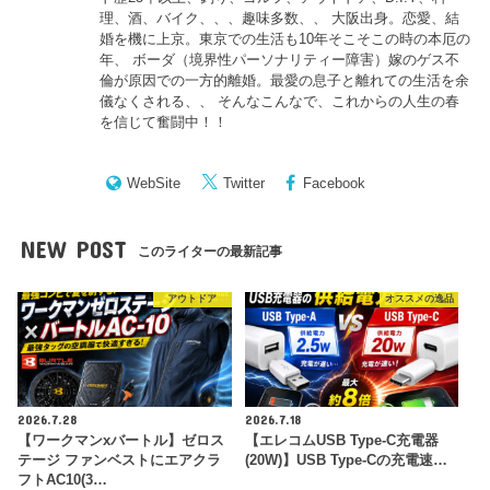
理、酒、バイク、、、趣味多数、、 大阪出身。恋愛、結
婚を機に上京。東京での生活も10年そこそこの時の本厄の
年、 ボーダ（境界性パーソナリティー障害）嫁のゲス不
倫が原因での一方的離婚。最愛の息子と離れての生活を余
儀なくされる、、 そんなこんなで、これからの人生の春
を信じて奮闘中！！
WebSite
Twitter
Facebook
NEW POST
このライターの最新記事
アウトドア
オススメの逸品
2026.7.28
2026.7.18
【ワークマンxバートル】ゼロス
【エレコムUSB Type-C充電器
テージ ファンベストにエアクラ
(20W)】USB Type-Cの充電速…
フトAC10(3…