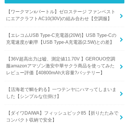
【ワークマンxバートル】ゼロステージ ファンベスト
にエアクラフトAC10(30V)の組み合わせ【空調服】
【エレコムUSB Type-C充電器(20W)】USB Type-Cの
充電速度が劇早【USB Type-A充電器(2.5W)との差】
【36V超高出力は嘘、測定値11.70V 】GEROUO空調
服amazonアマゾン激安中華サクラ商品を使ってみた
レビュー評価【40800mAh大容量?バッテリー】
【活海老で鯛を釣る】一つテンヤにハマってしまいま
した【シンプルな仕掛け】
【ダイワDAIWA】フィッシュピック85【折りたたみで
コンパクト収納で安全】