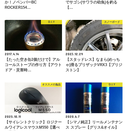
か！ノベンバーBC
でサゴシ(サワラの幼魚)を釣る
ROCKER154…
【…
D.I.Y
スノーボード
2017.4.14
2023.12.29
【たった空き缶2個だけで】アル
【スタッドレス】なまら(めっち
コールストーブの作り方【アウト
ゃ)滑るブリザックVRX3【ブリジ
ドア・災害時…
ストン】
オススメの逸品
D.I.Y
2025.10.11
2020.6.7
【サイレントクリック】ロジクー
【シマノ純正】リールメンテナン
ルワイアレスマウスM550【選べ
ス スプレー【グリス&オイル】