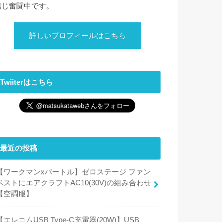
信じ奮闘中です。
詳しいプロフィールはこちら
Twiiterはこちら
最近の投稿
【ワークマンxバートル】ゼロステージ ファン
ベストにエアクラフトAC10(30V)の組み合わせ
【空調服】
【エレコムUSB Type-C充電器(20W)】USB