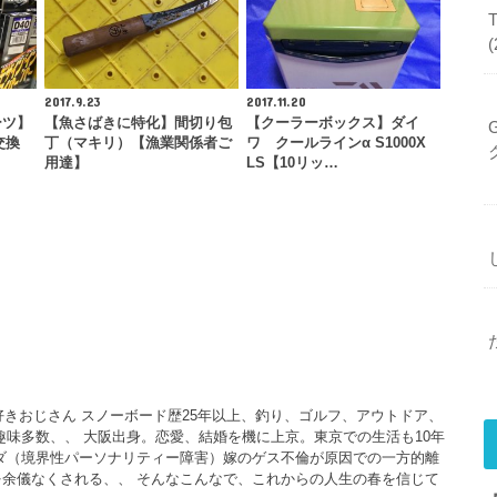
2017.9.23
2017.11.20
ーツ】
【魚さばきに特化】間切り包
【クーラーボックス】ダイ
交換
丁（マキリ）【漁業関係者ご
ワ クールラインα S1000X
用達】
LS【10リッ…
大好きおじさん スノーボード歴25年以上、釣り、ゴルフ、アウトドア、
、趣味多数、、 大阪出身。恋愛、結婚を機に上京。東京での生活も10年
ダ（境界性パーソナリティー障害）嫁のゲス不倫が原因での一方的離
余儀なくされる、、 そんなこんなで、これからの人生の春を信じて