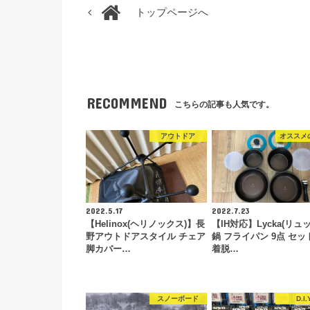
トップページへ
RECOMMEND
こちらの記事も人気です。
アウトドア
オススメ
2022.5.17
2022.7.23
【Helinox(ヘリノックス)】長
【IH対応】Lycka(リュ
野アウトドアスタイル チェア
鍋 フライパン 9点 セッ
脚カバー…
着脱…
スノーボード
D.I.