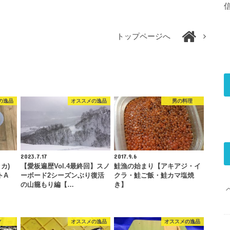
トップページへ
の逸品
オススメの逸品
男の料理
2023.7.17
2017.9.6
ッカ)
【愛板遍歴Vol.4最終回】スノ
鮭漁の始まり【アキアジ・イ
トA
ーボード2シーズンぶり復活
クラ・鮭ご飯・鮭カマ塩焼
の山籠もり編【…
き】
Y
オススメの逸品
オススメの逸品