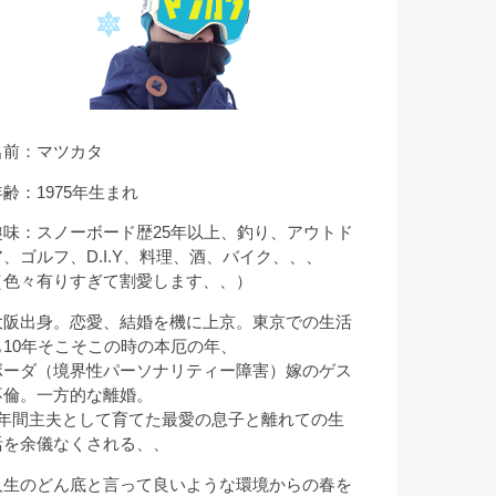
名前：マツカタ
年齢：1975年生まれ
趣味：スノーボード歴25年以上、釣り、アウトド
ア、ゴルフ、D.I.Y、料理、酒、バイク、、、
（色々有りすぎて割愛します、、）
大阪出身。恋愛、結婚を機に上京。東京での生活
も10年そこそこの時の本厄の年、
ボーダ（境界性パーソナリティー障害）嫁のゲス
不倫。一方的な離婚。
9年間主夫として育てた最愛の息子と離れての生
活を余儀なくされる、、
人生のどん底と言って良いような環境からの春を