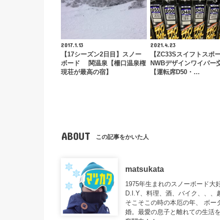
2017.1.13
2021.4.23
【17シーズン2日目】スノー
【ZC33Sスイフトスポ
ボード 関温泉【柵口温泉権
NWBデザインワイパー
現荘が最高の宿】
【運転席D50・…
ABOUT
この記事をかいた人
matsukata
1975年生まれのスノーボード
D.I.Y、料理、酒、バイク、、
そこそこの時の本厄の年、 ボー
婚。最愛の息子と離れての生活を