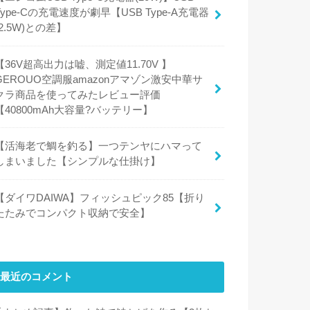
Type-Cの充電速度が劇早【USB Type-A充電器
(2.5W)との差】
【36V超高出力は嘘、測定値11.70V 】
GEROUO空調服amazonアマゾン激安中華サ
クラ商品を使ってみたレビュー評価
【40800mAh大容量?バッテリー】
【活海老で鯛を釣る】一つテンヤにハマって
しまいました【シンプルな仕掛け】
【ダイワDAIWA】フィッシュピック85【折り
たたみでコンパクト収納で安全】
最近のコメント