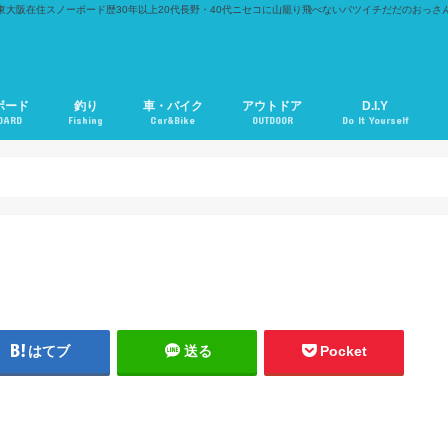
東大阪在住スノーボード歴30年以上20代長野・40代ニセコに山籠り飛べないバツイチだだのおっさ
ボード
釣り
車・バイク
アウトドア
D.I.Y
OARD
Fishing
Car&Bike
OUTDOOR
Do It Yourself
はてブ
送る
Pocket