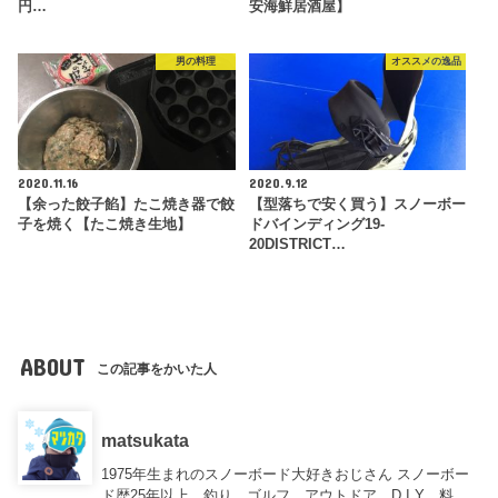
円…
安海鮮居酒屋】
男の料理
オススメの逸品
2020.11.16
2020.9.12
【余った餃子餡】たこ焼き器で餃
【型落ちで安く買う】スノーボー
子を焼く【たこ焼き生地】
ドバインディング19-
20DISTRICT…
ABOUT
この記事をかいた人
matsukata
1975年生まれのスノーボード大好きおじさん スノーボー
ド歴25年以上、釣り、ゴルフ、アウトドア、D.I.Y、料