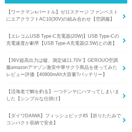
【ワークマンxバートル】ゼロステージ ファンベスト
にエアクラフトAC10(30V)の組み合わせ【空調服】
【エレコムUSB Type-C充電器(20W)】USB Type-Cの
充電速度が劇早【USB Type-A充電器(2.5W)との差】
【36V超高出力は嘘、測定値11.70V 】GEROUO空調
服amazonアマゾン激安中華サクラ商品を使ってみた
レビュー評価【40800mAh大容量?バッテリー】
【活海老で鯛を釣る】一つテンヤにハマってしまいま
した【シンプルな仕掛け】
【ダイワDAIWA】フィッシュピック85【折りたたみで
コンパクト収納で安全】