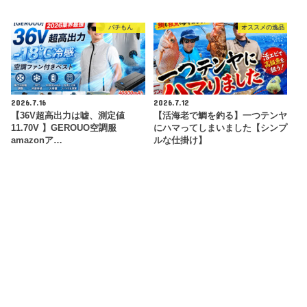
パチもん
オススメの逸品
2026.7.16
2026.7.12
【36V超高出力は嘘、測定値
【活海老で鯛を釣る】一つテンヤ
11.70V 】GEROUO空調服
にハマってしまいました【シンプ
amazonア…
ルな仕掛け】