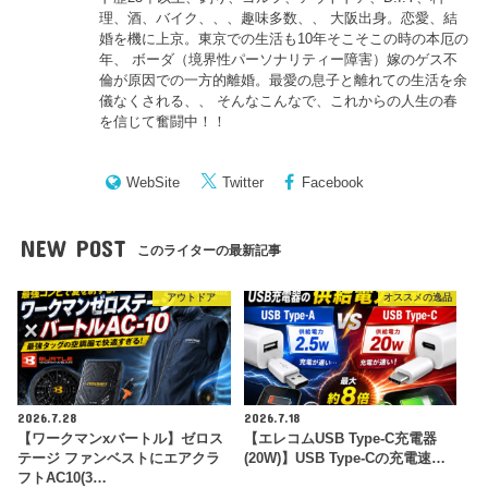
理、酒、バイク、、、趣味多数、、 大阪出身。恋愛、結
婚を機に上京。東京での生活も10年そこそこの時の本厄の
年、 ボーダ（境界性パーソナリティー障害）嫁のゲス不
倫が原因での一方的離婚。最愛の息子と離れての生活を余
儀なくされる、、 そんなこんなで、これからの人生の春
を信じて奮闘中！！
WebSite
Twitter
Facebook
NEW POST
このライターの最新記事
アウトドア
オススメの逸品
2026.7.28
2026.7.18
【ワークマンxバートル】ゼロス
【エレコムUSB Type-C充電器
テージ ファンベストにエアクラ
(20W)】USB Type-Cの充電速…
フトAC10(3…