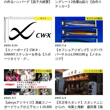
の作るハンバーグ【息子大絶賛】
ングシート2色重ね貼り【自作ス
テッカー】
D.I.Y
オススメの逸品
2025.9.24
2021.7.6
【スノーボード】CW-X・
【オフショアジギング】ジグパラ
SWANYステッカーを作る【スポ
バーチカルLONG180ｇ【メタル
ーツタイツ・グ…
ジグ】
オススメの逸品
コッテコッテ大阪
2025.9.7
2017.4.9
【atmysアトマイズ】高級スノー
【天王寺スタンド】スタンドふじ
ボードウェアが上下セット19,800
からの、旬菜と海鮮 森田屋【格