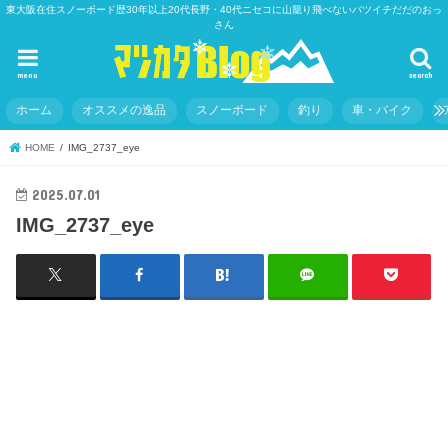
東大阪在住スノーボード歴30年以上20代長野・40代ニセコに山籠り飛べないバツイチだだのおっ
さん
menu
search
ホーム
オススメの逸品
スノーボード
釣り
車・バイク
HOME
IMG_2737_eye
2025.07.01
IMG_2737_eye