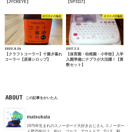
【JYCKEYE】
【SP3117】
オススメの逸品
オススメの逸品
2022.8.26
2017.3.5
【クラフトコーラー】十勝夕暮れ
【保育園・幼稚園・小学校】入学
コーラー【原液シロップ】
入園準備にテプラが大活躍！【算
数セット】
ABOUT
この記事をかいた人
matsukata
1975年生まれのスノーボード大好きおじさん スノーボー
ド歴25年以上、釣り、ゴルフ、アウトドア、D.I.Y、料