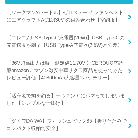
【ワークマンxバートル】ゼロステージ ファンベスト
にエアクラフトAC10(30V)の組み合わせ【空調服】
【エレコムUSB Type-C充電器(20W)】USB Type-Cの
充電速度が劇早【USB Type-A充電器(2.5W)との差】
【36V超高出力は嘘、測定値11.70V 】GEROUO空調
服amazonアマゾン激安中華サクラ商品を使ってみた
レビュー評価【40800mAh大容量?バッテリー】
【活海老で鯛を釣る】一つテンヤにハマってしまいま
した【シンプルな仕掛け】
【ダイワDAIWA】フィッシュピック85【折りたたみで
コンパクト収納で安全】