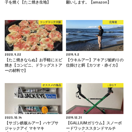
子を焼く【たこ焼き生地】
願いします。【amazon】
コッテコッテ大阪
北海道
2020.9.22
2019.9.2
【たこ焼きならぬ】お手軽にエビ
【ウキルアー】アキアジ鮭釣りの
焼き【コンビニ、ドラッグストア
仕掛けと餌【カツオ・赤イカ】
ーの材料で】
オススメの逸品
D.I.Y
2025.10.14
2019.12.31
【サゴシ鉄板ルアー】ハヤブサ
【GALLIUMガリウム】スノーボ
ジャックアイ マキマキ
ードワックススタンドマルチ