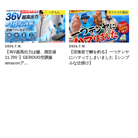
パチもん
オススメの逸品
2026.7.16
2026.7.12
【36V超高出力は嘘、測定値
【活海老で鯛を釣る】一つテンヤ
11.70V 】GEROUO空調服
にハマってしまいました【シンプ
amazonア…
ルな仕掛け】