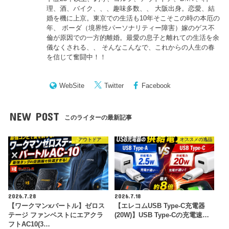
理、酒、バイク、、、趣味多数、、 大阪出身。恋愛、結
婚を機に上京。東京での生活も10年そこそこの時の本厄の
年、 ボーダ（境界性パーソナリティー障害）嫁のゲス不
倫が原因での一方的離婚。最愛の息子と離れての生活を余
儀なくされる、、 そんなこんなで、これからの人生の春
を信じて奮闘中！！
WebSite
Twitter
Facebook
NEW POST
このライターの最新記事
アウトドア
オススメの逸品
2026.7.28
2026.7.18
【ワークマンxバートル】ゼロス
【エレコムUSB Type-C充電器
テージ ファンベストにエアクラ
(20W)】USB Type-Cの充電速…
フトAC10(3…