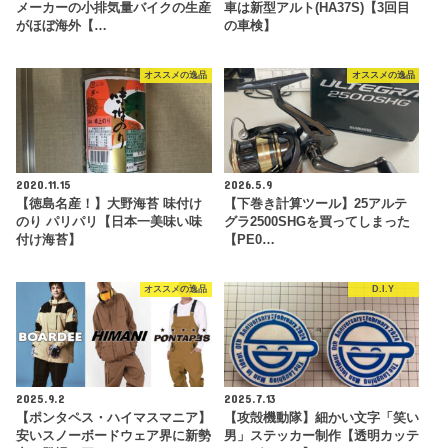
メーカーの小排気量バイクの生産
車は新型アルト(HA37S)【3回目
がほぼ海外【…
の車検】
オススメの逸品
オススメの逸品
2020.11.15
2026.5.9
【徳島名産！】大野海苔 味付け
【下巻き計算ツール】25アルテ
のり パリパリ【日本一美味い味
グラ2500SHGを買ってしまった
付け海苔】
【PE0…
オススメの逸品
D.I.Y
2025.9.2
2025.7.13
【ポンタペス・ハイマスマニア】
【攻殻機動隊】細かい文字「笑い
安いスノーボードウェア界に新勢
男」ステッカー制作【透明カッテ