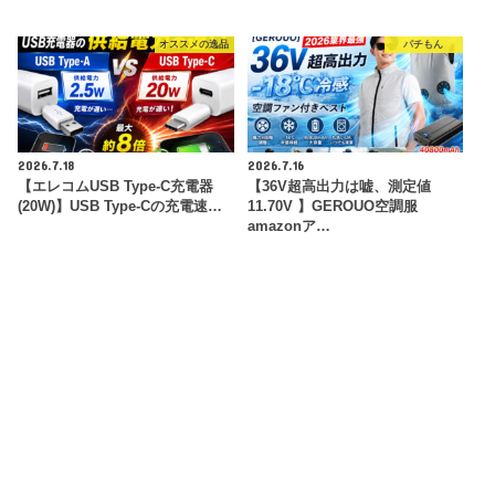
オススメの逸品
パチもん
2026.7.18
2026.7.16
【エレコムUSB Type-C充電器
【36V超高出力は嘘、測定値
(20W)】USB Type-Cの充電速…
11.70V 】GEROUO空調服
amazonア…