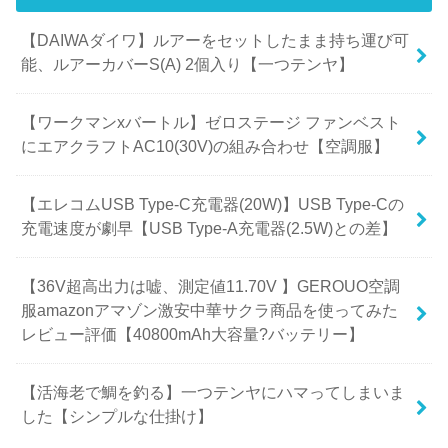
【DAIWAダイワ】ルアーをセットしたまま持ち運び可
能、ルアーカバーS(A) 2個入り【一つテンヤ】
【ワークマンxバートル】ゼロステージ ファンベスト
にエアクラフトAC10(30V)の組み合わせ【空調服】
【エレコムUSB Type-C充電器(20W)】USB Type-Cの
充電速度が劇早【USB Type-A充電器(2.5W)との差】
【36V超高出力は嘘、測定値11.70V 】GEROUO空調
服amazonアマゾン激安中華サクラ商品を使ってみた
レビュー評価【40800mAh大容量?バッテリー】
【活海老で鯛を釣る】一つテンヤにハマってしまいま
した【シンプルな仕掛け】