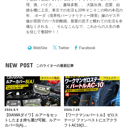
理、酒、バイク、、、趣味多数、、 大阪出身。恋愛、結
婚を機に上京。東京での生活も10年そこそこの時の本厄の
年、 ボーダ（境界性パーソナリティー障害）嫁のゲス不
倫が原因での一方的離婚。最愛の息子と離れての生活を余
儀なくされる、、 そんなこんなで、これからの人生の春
を信じて奮闘中！！
WebSite
Twitter
Facebook
NEW POST
このライターの最新記事
オススメの逸品
アウトドア
2026.8.9
2026.7.28
【DAIWAダイワ】ルアーをセッ
【ワークマンxバートル】ゼロス
トしたまま持ち運び可能、ルアー
テージ ファンベストにエアクラ
カバーS(A)…
フトAC10(3…