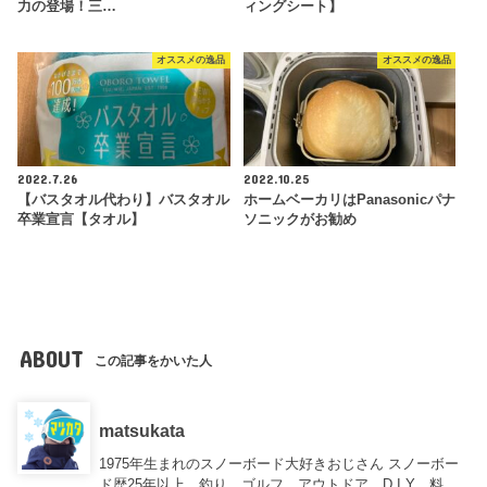
力の登場！三…
ィングシート】
オススメの逸品
オススメの逸品
2022.7.26
2022.10.25
【バスタオル代わり】バスタオル
ホームベーカリはPanasonicパナ
卒業宣言【タオル】
ソニックがお勧め
ABOUT
この記事をかいた人
matsukata
1975年生まれのスノーボード大好きおじさん スノーボー
ド歴25年以上、釣り、ゴルフ、アウトドア、D.I.Y、料