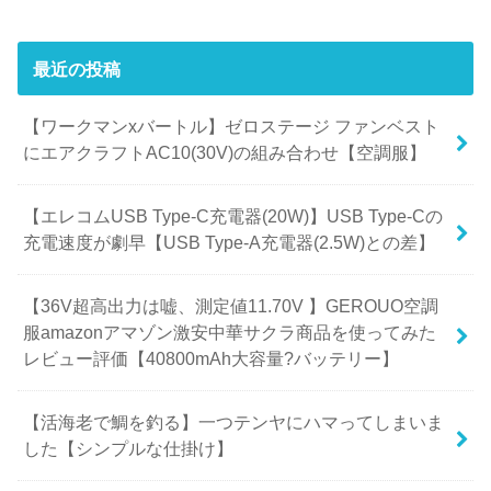
最近の投稿
【ワークマンxバートル】ゼロステージ ファンベスト
にエアクラフトAC10(30V)の組み合わせ【空調服】
【エレコムUSB Type-C充電器(20W)】USB Type-Cの
充電速度が劇早【USB Type-A充電器(2.5W)との差】
【36V超高出力は嘘、測定値11.70V 】GEROUO空調
服amazonアマゾン激安中華サクラ商品を使ってみた
レビュー評価【40800mAh大容量?バッテリー】
【活海老で鯛を釣る】一つテンヤにハマってしまいま
した【シンプルな仕掛け】