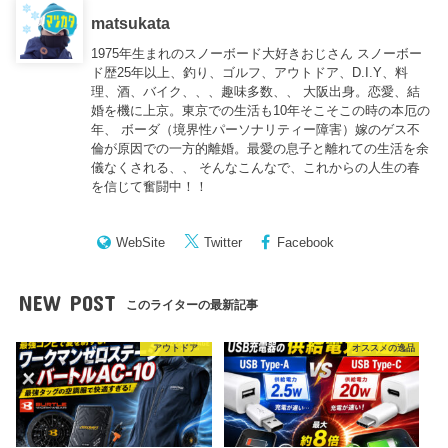
matsukata
1975年生まれのスノーボード大好きおじさん スノーボー
ド歴25年以上、釣り、ゴルフ、アウトドア、D.I.Y、料
理、酒、バイク、、、趣味多数、、 大阪出身。恋愛、結
婚を機に上京。東京での生活も10年そこそこの時の本厄の
年、 ボーダ（境界性パーソナリティー障害）嫁のゲス不
倫が原因での一方的離婚。最愛の息子と離れての生活を余
儀なくされる、、 そんなこんなで、これからの人生の春
を信じて奮闘中！！
WebSite
Twitter
Facebook
NEW POST
このライターの最新記事
アウトドア
オススメの逸品