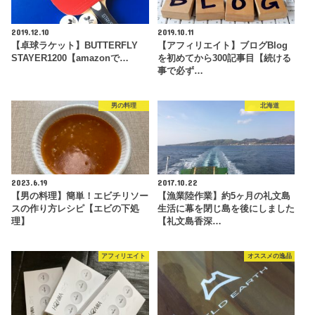
2019.12.10
2019.10.11
【卓球ラケット】BUTTERFLY
【アフィリエイト】ブログBlog
STAYER1200【amazonで…
を初めてから300記事目【続ける
事で必ず…
男の料理
北海道
2023.6.19
2017.10.22
【男の料理】簡単！エビチリソー
【漁業陸作業】約5ヶ月の礼文島
スの作り方レシピ【エビの下処
生活に幕を閉じ島を後にしました
理】
【礼文島香深…
アフィリエイト
オススメの逸品