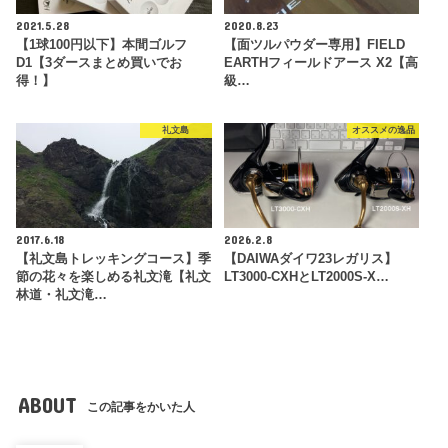
2021.5.28
2020.8.23
【1球100円以下】本間ゴルフ
【面ツルパウダー専用】FIELD
D1【3ダースまとめ買いでお
EARTHフィールドアース X2【高
得！】
級…
礼文島
オススメの逸品
2017.6.18
2026.2.8
【礼文島トレッキングコース】季
【DAIWAダイワ23レガリス】
節の花々を楽しめる礼文滝【礼文
LT3000-CXHとLT2000S-X…
林道・礼文滝…
ABOUT
この記事をかいた人