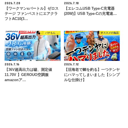
2026.7.28
2026.7.18
【ワークマンxバートル】ゼロス
【エレコムUSB Type-C充電器
テージ ファンベストにエアクラ
(20W)】USB Type-Cの充電速…
フトAC10(3…
パチもん
オススメの逸品
2026.7.16
2026.7.12
【36V超高出力は嘘、測定値
【活海老で鯛を釣る】一つテンヤ
11.70V 】GEROUO空調服
にハマってしまいました【シンプ
amazonア…
ルな仕掛け】