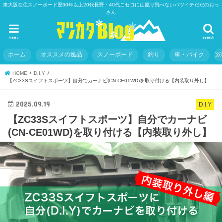
東大阪在住スノーボード歴30年以上20代長野・40代ニセコに山籠り飛べないバツイチだだのおっ
さん
menu
search
ホーム
オススメの逸品
スノーボード
釣り
車・バイク
HOME
D.I.Y
【ZC33Sスイフトスポーツ】自分でカーナビ(CN-CE01WD)を取り付ける【内装取り外し】
2025.09.19
D.I.Y
【ZC33Sスイフトスポーツ】自分でカーナビ
(CN-CE01WD)を取り付ける【内装取り外し】