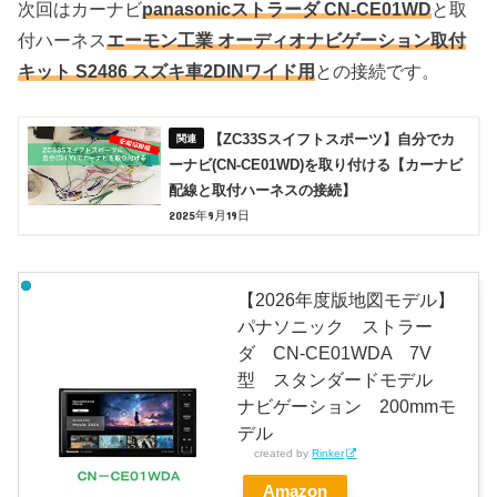
次回はカーナビ
panasonicストラーダ CN-CE01WD
と取
付ハーネス
エーモン工業 オーディオナビゲーション取付
キット S2486 スズキ車2DINワイド用
との接続です。
【ZC33Sスイフトスポーツ】自分でカ
ーナビ(CN-CE01WD)を取り付ける【カーナビ
配線と取付ハーネスの接続】
2025年9月19日
【2026年度版地図モデル】
パナソニック ストラー
ダ CN-CE01WDA 7V
型 スタンダードモデル
ナビゲーション 200mmモ
デル
created by
Rinker
Amazon