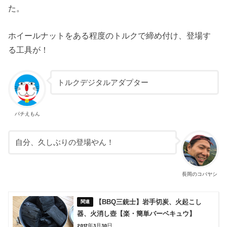
た。
ホイールナットをある程度のトルクで締め付け、登場す
る工具が！
トルクデジタルアダプター
パチえもん
自分、久しぶりの登場やん！
長岡のコバヤシ
【BBQ三銃士】岩手切炭、火起こし
器、火消し壺【楽・簡単バーベキュウ】
2017年3月30日