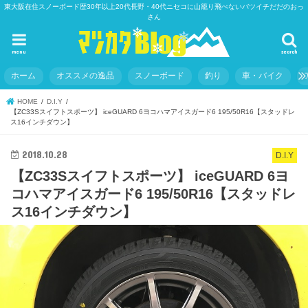
東大阪在住スノーボード歴30年以上20代長野・40代ニセコに山籠り飛べないバツイチだだのおっ
さん
menu
search
ホーム
オススメの逸品
スノーボード
釣り
車・バイク
HOME
D.I.Y
【ZC33Sスイフトスポーツ】 iceGUARD 6ヨコハマアイスガード6 195/50R16【スタッドレ
ス16インチダウン】
2018.10.28
D.I.Y
【ZC33Sスイフトスポーツ】 iceGUARD 6ヨ
コハマアイスガード6 195/50R16【スタッドレ
ス16インチダウン】