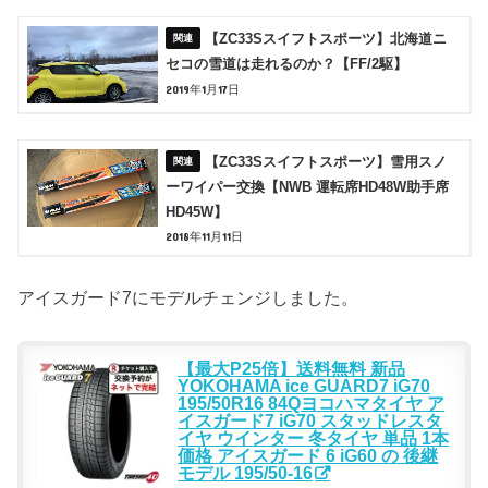
【ZC33Sスイフトスポーツ】北海道ニ
セコの雪道は走れるのか？【FF/2駆】
2019年1月17日
【ZC33Sスイフトスポーツ】雪用スノ
ーワイパー交換【NWB 運転席HD48W助手席
HD45W】
2018年11月11日
アイスガード7にモデルチェンジしました。
【最大P25倍】送料無料 新品
YOKOHAMA ice GUARD7 iG70
195/50R16 84Qヨコハマタイヤ ア
イスガード7 iG70 スタッドレスタ
イヤ ウインター 冬タイヤ 単品 1本
価格 アイスガード 6 iG60 の 後継
モデル 195/50-16